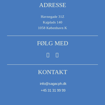
ADRESSE
Havnegade 31Z
Kajplads 140
1058 København K
FØLG MED
F
I
a
n
c
s
KONTAKT
e
t
b
a
o
g
info@sagacph.dk
o
r
+45 31 31 99 99
k
a
m