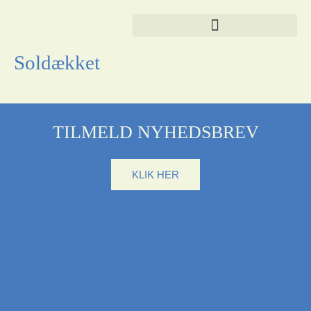
Gå
til
indholdet
Soldækket
TILMELD NYHEDSBREV
KLIK HER